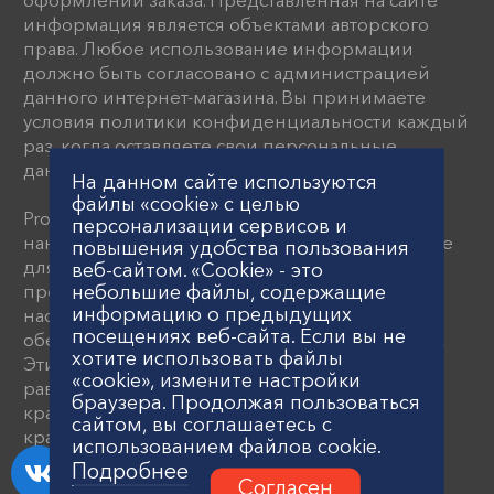
информация является объектами авторского
права. Любое использование информации
должно быть согласовано с администрацией
данного интернет-магазина. Вы принимаете
условия политики конфиденциальности каждый
раз, когда оставляете свои персональные
данные на данном сайте
На данном сайте используются
файлы «cookie» с целью
Proflex предлагает передовые устройства для
персонализации сервисов и
нанесения красок и шпатлевки, разработанные
повышения удобства пользования
для строительной индустрии. В ассортименте
веб-сайтом. «Cookie» - это
небольшие файлы, содержащие
представлены краскопульты, пневматические
информацию о предыдущих
насосы и поршневые агрегаты, которые
посещениях веб-сайта. Если вы не
обеспечивают высокое давление распыления.
хотите использовать файлы
Эти системы нанесения гарантируют
«cookie», измените настройки
равномерное покрытие и включают
браузера. Продолжая пользоваться
красконагнетательные устройства и
сайтом, вы соглашаетесь с
краскораспылители.
использованием файлов cookie.
Подробнее
Создание и поддержка сайта —
Артлекс
Согласен