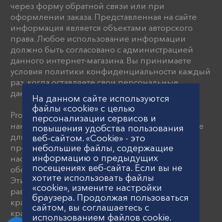
через форму обратной связи или при
оформлении заказа. Представленная на сайте
информация является объектами авторского
права. Любое использование информации
должно быть согласовано с администрацией
данного интернет-магазина. Вы принимаете
условия политики конфиденциальности каждый
раз, когда оставляете свои персональные
данные на данном сайте
На данном сайте используются
файлы «cookie» с целью
Proflex предлагает передовые устройства для
персонализации сервисов и
нанесения красок и шпатлевки, разработанные
повышения удобства пользования
для строительной индустрии. В ассортименте
веб-сайтом. «Cookie» - это
небольшие файлы, содержащие
представлены краскопульты, пневматические
информацию о предыдущих
насосы и поршневые агрегаты, которые
посещениях веб-сайта. Если вы не
обеспечивают высокое давление распыления.
хотите использовать файлы
Эти системы нанесения гарантируют
«cookie», измените настройки
равномерное покрытие и включают
браузера. Продолжая пользоваться
красконагнетательные устройства и
сайтом, вы соглашаетесь с
краскораспылители.
использованием файлов cookie.