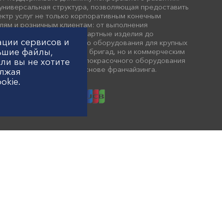
– универсальная структура, позволяющая предоставить
ектр услуг не только корпоративным конечным
лям и розничным клиентам: от выполнения
льных заказов на нестандартные изделия до
ации сервисов и
ых поставок покрасочного оборудования для крупных
льшие файлы,
ий, ремонтно-отделочных бригад, но и коммерческим
иям: от готовых отделов покрасочного оборудования
ли вы не хотите
енного партнерства на основе франчайзинга.
олжая
okie.
е, д.7, пом. 18
ажданского кодекса РФ. Точные данные о наличии, ценах и способах
авленная на сайте информация является объектами авторского права. Любое
когда оставляете свои персональные данные на данном сайте
пневматические насосы и поршневые агрегаты, которые обеспечивают высокое