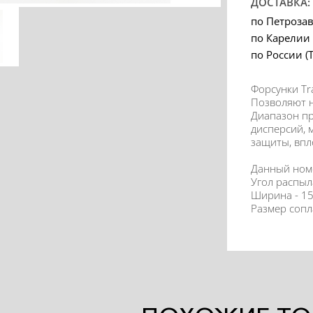
ДОСТАВКА:
по Петроза
по Карелии
по России (
Форсунки Tr
Позволяют н
Диапазон пр
дисперсий, 
защиты, впл
Данный номе
Угол распыл
Ширина - 1
Размер сопл