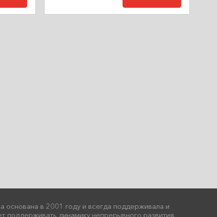
ла основана в 2001 году и всегда поддерживала и
т поддерживать динамику непрерывного развития.