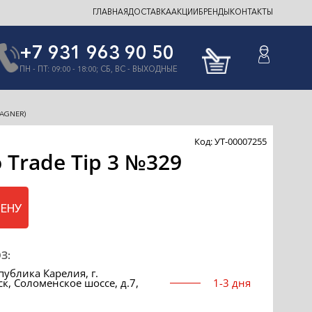
ГЛАВНАЯ
ДОСТАВКА
АКЦИИ
БРЕНДЫ
КОНТАКТЫ
+7 931 963 90 50
ПН - ПТ: 09:00 - 18:00; СБ, ВС - ВЫХОДНЫЕ
WAGNER)
Код: УТ-00007255
 Trade Tip 3 №329
ЦЕНУ
З:
публика Карелия, г.
к, Соломенское шоссе, д.7,
1-3 дня