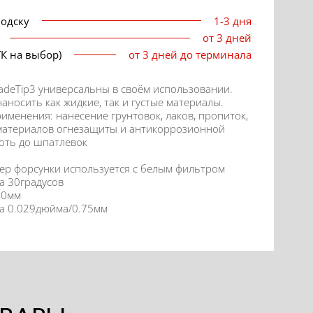
водску
1-3 дня
от 3 дней
ТК на выбор)
от 3 дней до терминала
adeTip3 универсальны в своём использовании.
аносить как жидкие, так и густые материалы.
именения: нанесение грунтовок, лаков, пропиток,
материалов огнезащиты и антикоррозионной
оть до шпатлевок
р форсунки используется с белым фильтром
а
30градусов
50мм
а 0.029дюйма/0.75мм