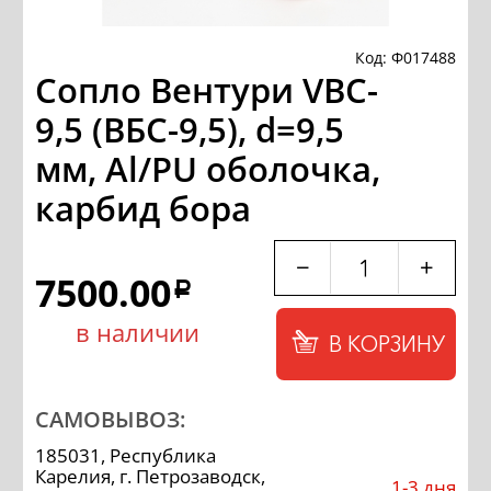
Код: Ф017488
Сопло Вентури VBC-
9,5 (ВБС-9,5), d=9,5
мм, Al/PU оболочка,
карбид бора
−
+
7500.00
a
в наличии
В КОРЗИНУ
САМОВЫВОЗ:
185031, Республика
Карелия, г. Петрозаводск,
1-3 дня