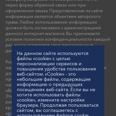
через форму обратной связи или при
оформлении заказа. Представленная на сайте
информация является объектами авторского
права. Любое использование информации
должно быть согласовано с администрацией
данного интернет-магазина. Вы принимаете
условия политики конфиденциальности каждый
раз, когда оставляете свои персональные
данные на данном сайте
На данном сайте используются
файлы «cookie» с целью
Proflex предлагает передовые устройства для
персонализации сервисов и
нанесения красок и шпатлевки, разработанные
повышения удобства пользования
для строительной индустрии. В ассортименте
веб-сайтом. «Cookie» - это
небольшие файлы, содержащие
представлены краскопульты, пневматические
информацию о предыдущих
насосы и поршневые агрегаты, которые
посещениях веб-сайта. Если вы не
обеспечивают высокое давление распыления.
хотите использовать файлы
Эти системы нанесения гарантируют
«cookie», измените настройки
равномерное покрытие и включают
браузера. Продолжая пользоваться
красконагнетательные устройства и
сайтом, вы соглашаетесь с
краскораспылители.
использованием файлов cookie.