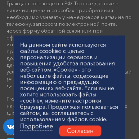
Гражданского кодекса РФ. Точные данные о
наличии, ценах и способах приобретения
необходимо узнавать у менеджеров магазина по
телефону, запросом по электронной почте,
через форму обратной связи или при
оформлении заказа. Представленная на сайте
информация является объектами авторского
На данном сайте используются
файлы «cookie» с целью
права. Любое использование информации
персонализации сервисов и
должно быть согласовано с администрацией
повышения удобства пользования
данного интернет-магазина. Вы принимаете
веб-сайтом. «Cookie» - это
условия политики конфиденциальности каждый
небольшие файлы, содержащие
раз, когда оставляете свои персональные
информацию о предыдущих
данные на данном сайте
посещениях веб-сайта. Если вы не
хотите использовать файлы
Proflex предлагает передовые устройства для
«cookie», измените настройки
нанесения красок и шпатлевки, разработанные
браузера. Продолжая пользоваться
для строительной индустрии. В ассортименте
сайтом, вы соглашаетесь с
использованием файлов cookie.
представлены краскопульты, пневматические
Подробнее
насосы и поршневые агрегаты, которые
Согласен
обеспечивают высокое давление распыления.